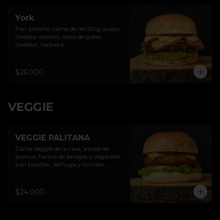
York
Pan brioche, carne de res 150g, queso 
cheddar elástico, salsa de queso 
cheddar, tocineta.
$26.000
VEGGIE
VEGGIE PALITANA
Carne Veggie de la casa, a base de 
quinua, harina de lentejas y vegetales 
pan brioche , lechuga y tomate , 
puedes escoger 1  aderezos (Queso 
cheddar - Garden cheese + Guacamole 
cebollitas caramelizadas- Piñas 
$24.000
artesanales)