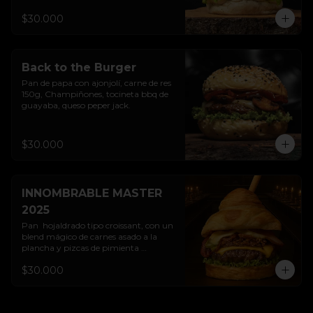
$30.000
Back to the Burger
Pan de papa con ajonjolí, carne de res 
150g, Champiñones, tocineta bbq de 
guayaba, queso peper jack.
$30.000
INNOMBRABLE MASTER
2025
Pan  hojaldrado tipo croissant, con un 
blend mágico de carnes asado a la 
plancha y pizcas de pimienta 
suprema, queso cheddar, tocineta 
$30.000
hechizada con miel y polvos de canela, 
cebolla crocante y nuestra salsa 
hamburguesera relish...