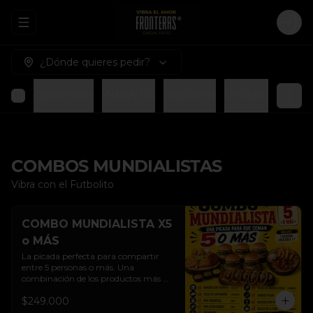
Abrir menu de navegación
Logi
¿Dónde quieres pedir?
compañamientos
INFANTIL
Adiciones
Bebidas
COMBOS MUNDIALISTAS
Vibra con el Futbolito
COMBO MUNDIALISTA X5
o MÁS
La picada perfecta para compartir 
entre 5 personas o más. Una 
combinación de los productos más 
representativos de Fronteras, ideal 
$249.000
para disfrutar partidos, reuniones y 
momentos especiales en grupo.
