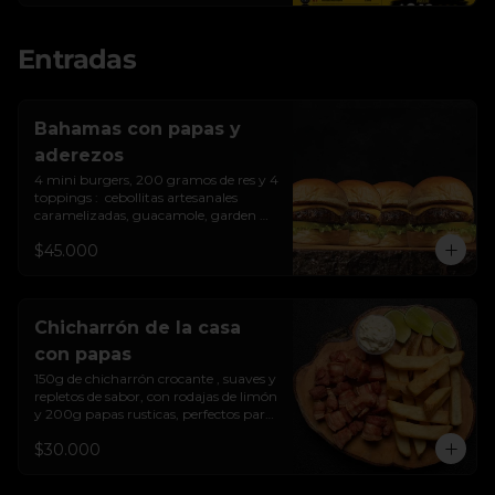
Incluye:

Entradas
5 Burgers con tocineta (150 g c/u)

5 Tacos de chicharrón

5 Mini empanadas

5 Trozos de mazorca dulce

Bahamas con papas y
250 g de chicharrón crocante

aderezos
1 Chorizo picado

400 g de papa francesa

4 mini burgers, 200 gramos de res y 4 
300 g de papa extra gruesa

toppings :  cebollitas artesanales 
1 Coca-Cola 1.5 L

caramelizadas, guacamole, garden 
3 salsas de la casa

cheese de la casa.  de la casa, y aderezo 
$45.000
de piñas y pimientos asados.
Porción recomendada para 5 personas 
o más.
Chicharrón de la casa
con papas
150g de chicharrón crocante , suaves y 
repletos de sabor, con rodajas de limón  
y 200g papas rusticas, perfectos para 
compartir.
$30.000