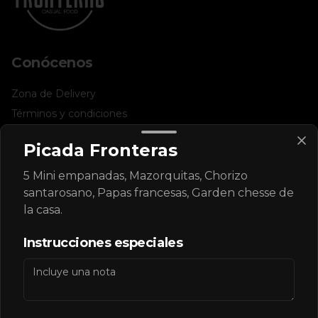
Conócenos
Zona de Delivery
Términos y condiciones
Política de privacidad
Picada Fronteras
Redes sociales
5 Mini empanadas, Mazorquitas, Chorizo
santarosano, Papas francesas, Garden chesse de
Instagram
la casa.
Facebook
Instrucciones especiales
Mi cuenta
Pedir
Iniciar sesión