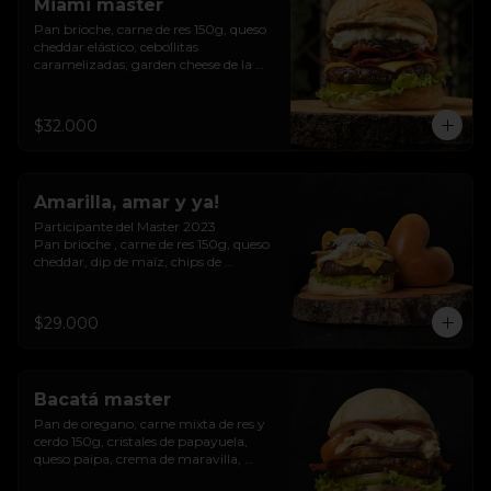
Miami master
Pan brioche, carne de res 150g, queso 
cheddar elástico, cebollitas 
caramelizadas, garden cheese de la 
casa, tocineta.
$32.000
Amarilla, amar y ya!
Participante del Master 2023

Pan brioche , carne de res 150g, queso 
cheddar, dip de maíz, chips de 
patacón, cebollitas  caramelizadas, 
queso costeño
$29.000
Bacatá master
Pan de oregano, carne mixta de res y 
cerdo 150g, cristales de papayuela, 
queso paipa, crema de maravilla, 
trocineta, cebolla morada.