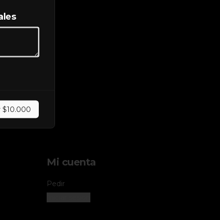
ales
r
$10.000
Mi cuenta
Pedir
Iniciar sesión