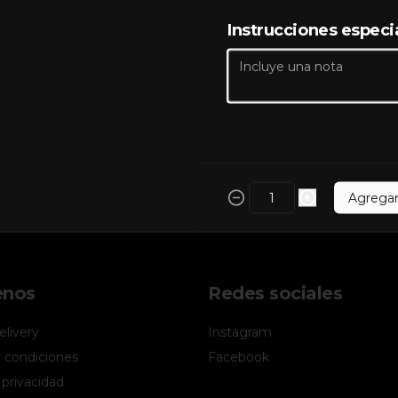
Instrucciones especi
Agrega
enos
Redes sociales
livery
Instagram
 condiciones
Facebook
 privacidad