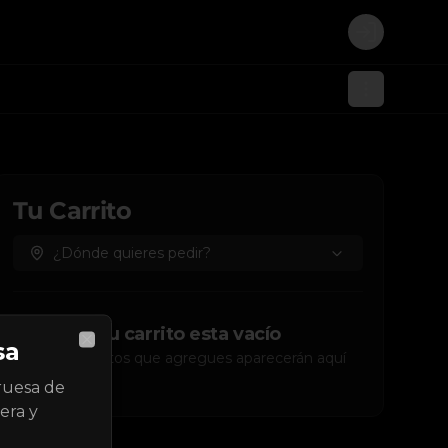
Login
Tu Carrito
¿Dónde quieres pedir?
Tu carrito esta vacío
sa
Close
Los productos que agregues aparecerán aquí
ruesa de
era y