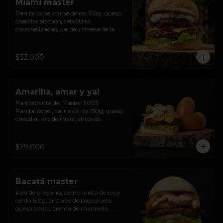
Miami master
Pan brioche, carne de res 150g, queso 
cheddar elástico, cebollitas 
caramelizadas, garden cheese de la 
casa, tocineta.
$32.000
Amarilla, amar y ya!
Participante del Master 2023

Pan brioche , carne de res 150g, queso 
cheddar, dip de maíz, chips de 
patacón, cebollitas  caramelizadas, 
queso costeño
$29.000
Bacatá master
Pan de oregano, carne mixta de res y 
cerdo 150g, cristales de papayuela, 
queso paipa, crema de maravilla, 
trocineta, cebolla morada.