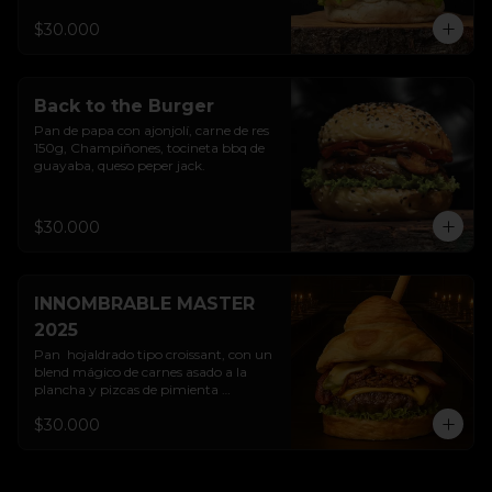
$30.000
Back to the Burger
Pan de papa con ajonjolí, carne de res 
150g, Champiñones, tocineta bbq de 
guayaba, queso peper jack.
$30.000
INNOMBRABLE MASTER
2025
Pan  hojaldrado tipo croissant, con un 
blend mágico de carnes asado a la 
plancha y pizcas de pimienta 
suprema, queso cheddar, tocineta 
$30.000
hechizada con miel y polvos de canela, 
cebolla crocante y nuestra salsa 
hamburguesera relish...