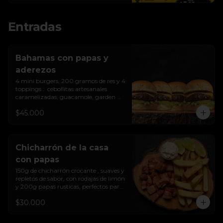
Incluye:

Entradas
5 Burgers con tocineta (150 g c/u)

5 Tacos de chicharrón

5 Mini empanadas

5 Trozos de mazorca dulce

Bahamas con papas y
250 g de chicharrón crocante

aderezos
1 Chorizo picado

400 g de papa francesa

4 mini burgers, 200 gramos de res y 4 
300 g de papa extra gruesa

toppings :  cebollitas artesanales 
1 Coca-Cola 1.5 L

caramelizadas, guacamole, garden 
3 salsas de la casa

cheese de la casa.  de la casa, y aderezo 
$45.000
de piñas y pimientos asados.
Porción recomendada para 5 personas 
o más.
Chicharrón de la casa
con papas
150g de chicharrón crocante , suaves y 
repletos de sabor, con rodajas de limón  
y 200g papas rusticas, perfectos para 
compartir.
$30.000