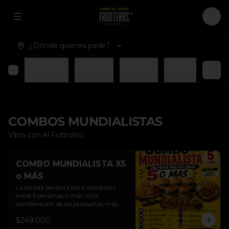
Abrir menu de navegación
Logi
¿Dónde quieres pedir?
compañamientos
INFANTIL
Adiciones
Bebidas
COMBOS MUNDIALISTAS
Vibra con el Futbolito
COMBO MUNDIALISTA X5
o MÁS
La picada perfecta para compartir 
entre 5 personas o más. Una 
combinación de los productos más 
representativos de Fronteras, ideal 
$249.000
para disfrutar partidos, reuniones y 
momentos especiales en grupo.
