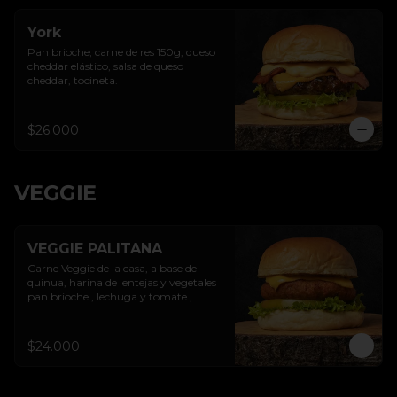
York
Pan brioche, carne de res 150g, queso 
cheddar elástico, salsa de queso 
cheddar, tocineta.
$26.000
VEGGIE
VEGGIE PALITANA
Carne Veggie de la casa, a base de 
quinua, harina de lentejas y vegetales 
pan brioche , lechuga y tomate , 
puedes escoger 1  aderezos (Queso 
cheddar - Garden cheese + Guacamole 
cebollitas caramelizadas- Piñas 
$24.000
artesanales)