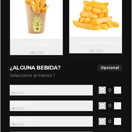
$5.000
Gruesas de la casa
Francesas
Té Fuzte
+
$7.000
+
$6.000
¿ALGUNA BEBIDA?
Opcional
Seleccione al menos 1
$5.000
Coca Cola 400 ml
0
+
$5.000
Te Durazno
0
+
$5.000
Agua Natural
0
+
$5.000