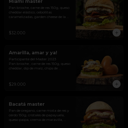
Miami master
Pan brioche, carne de res 150g, queso 
cheddar elástico, cebollitas 
caramelizadas, garden cheese de la 
casa, tocineta.
$32.000
Amarilla, amar y ya!
Participante del Master 2023

Pan brioche , carne de res 150g, queso 
cheddar, dip de maíz, chips de 
patacón, cebollitas  caramelizadas, 
queso costeño
$29.000
Bacatá master
Pan de oregano, carne mixta de res y 
cerdo 150g, cristales de papayuela, 
queso paipa, crema de maravilla, 
trocineta, cebolla morada.