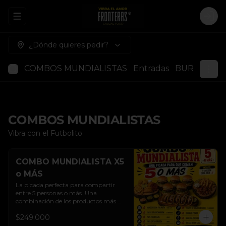
Abrir menu de navegación
Logi
¿Dónde quieres pedir?
COMBOS MUNDIALISTAS
Entradas
BURGER M
COMBOS MUNDIALISTAS
Vibra con el Futbolito
COMBO MUNDIALISTA X5
o MÁS
La picada perfecta para compartir 
entre 5 personas o más. Una 
combinación de los productos más 
representativos de Fronteras, ideal 
$249.000
para disfrutar partidos, reuniones y 
momentos especiales en grupo.
