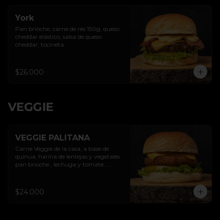
York
Pan brioche, carne de res 150g, queso 
cheddar elástico, salsa de queso 
cheddar, tocineta.
$26.000
VEGGIE
VEGGIE PALITANA
Carne Veggie de la casa, a base de 
quinua, harina de lentejas y vegetales 
pan brioche , lechuga y tomate , 
puedes escoger 1  aderezos (Queso 
cheddar - Garden cheese + Guacamole 
cebollitas caramelizadas- Piñas 
$24.000
artesanales)