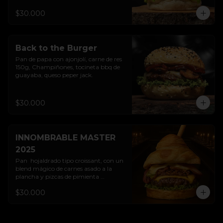
$30.000
Back to the Burger
Pan de papa con ajonjolí, carne de res 
150g, Champiñones, tocineta bbq de 
guayaba, queso peper jack.
$30.000
INNOMBRABLE MASTER
2025
Pan  hojaldrado tipo croissant, con un 
blend mágico de carnes asado a la 
plancha y pizcas de pimienta 
suprema, queso cheddar, tocineta 
$30.000
hechizada con miel y polvos de canela, 
cebolla crocante y nuestra salsa 
hamburguesera relish...