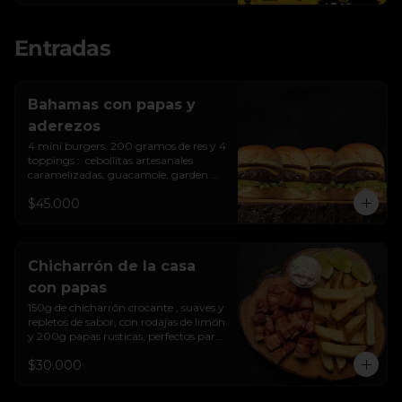
Incluye:

Entradas
5 Burgers con tocineta (150 g c/u)

5 Tacos de chicharrón

5 Mini empanadas

5 Trozos de mazorca dulce

Bahamas con papas y
250 g de chicharrón crocante

aderezos
1 Chorizo picado

400 g de papa francesa

4 mini burgers, 200 gramos de res y 4 
300 g de papa extra gruesa

toppings :  cebollitas artesanales 
1 Coca-Cola 1.5 L

caramelizadas, guacamole, garden 
3 salsas de la casa

cheese de la casa.  de la casa, y aderezo 
$45.000
de piñas y pimientos asados.
Porción recomendada para 5 personas 
o más.
Chicharrón de la casa
con papas
150g de chicharrón crocante , suaves y 
repletos de sabor, con rodajas de limón  
y 200g papas rusticas, perfectos para 
compartir.
$30.000